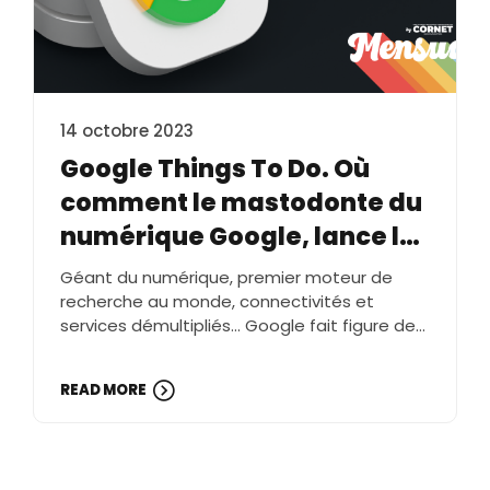
14 octobre 2023
Google Things To Do. Où
comment le mastodonte du
numérique Google, lance la
réservation directe
Géant du numérique, premier moteur de
d’activités et de loisirs.
recherche au monde, connectivités et
services démultipliés… Google fait figure de
mastodonte sur le net, à croire même qu’il
concourt quasi en solitaire. Ce dernier a
READ MORE
d’ailleurs lancé en France depuis peu sa
dernière fonctionnalité : “Google Things To
Do”. Aussi connu sous le nom de
code “GTTD”, c’est en le traduisant...